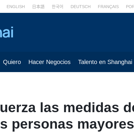
ENGLISH
日本語
한국어
DEUTSCH
FRANÇAIS
PO
Quiero
Hacer Negocios
Talento en Shanghai
uerza las medidas d
as personas mayore