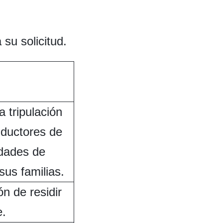
su solicitud.
 tripulación
nductores de
idades de
sus familias.
n de residir
.