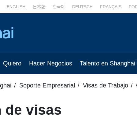
ENGLISH
日本語
한국어
DEUTSCH
FRANÇAIS
PO
Quiero
Hacer Negocios
Talento en Shanghai
ghai
Soporte Empresarial
Visas de Trabajo
n de visas