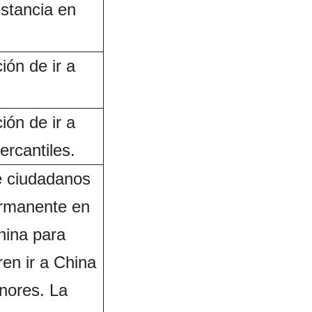
estancia en
.
ión de ir a
ión de ir a
rcantiles.
e ciudadanos
ermanente en
hina para
ren ir a China
nores. La