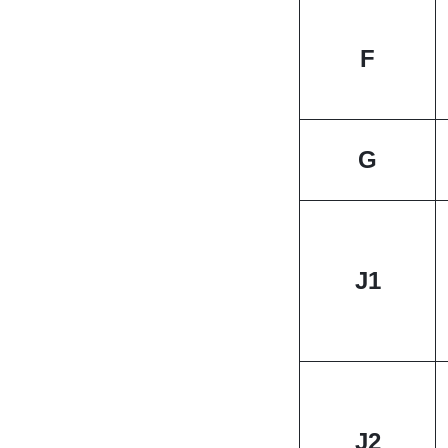
F
G
J1
J2