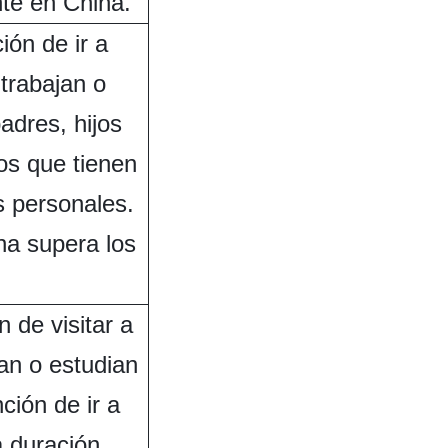
te en China.
ión de ir a
 trabajan o
adres, hijos
os que tienen
s personales.
na supera los
 de visitar a
jan o estudian
ción de ir a
a duración