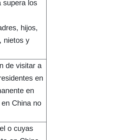
a supera los
dres, hijos,
 nietos y
 de visitar a
residentes en
manente en
a en China no
vel o cuyas