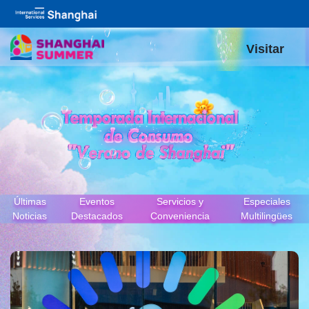
Visitar
Últimas
Eventos
Servicios y
Especiales
Noticias
Destacados
Conveniencia
Multilingües