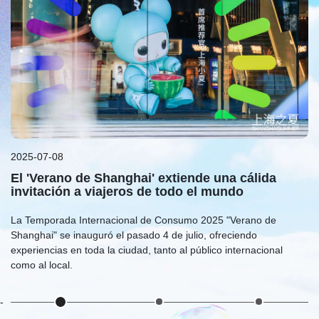
2025-07-07
20
Prepárese para la Temporada Internacional de
E
Consumo 2025 'Verano de Shanghai'
Sh
La Temporada Internacional de Consumo 2025 "Verano de
di
Shanghai", que se llevará a cabo de julio a octubre, ofrecerá una
ob
variada selección de experiencias culturales, turísticas, deportivas
in
y comerciales, según se informó en una rueda de prensa
ci
celebrada el pasado 2 de julio.
-