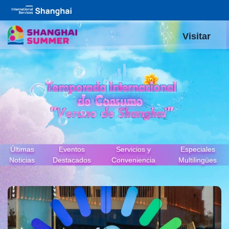
Visitar
Últimas
Eventos
Servicios y
Especiales
Noticias
Destacados
Conveniencia
Multilingües