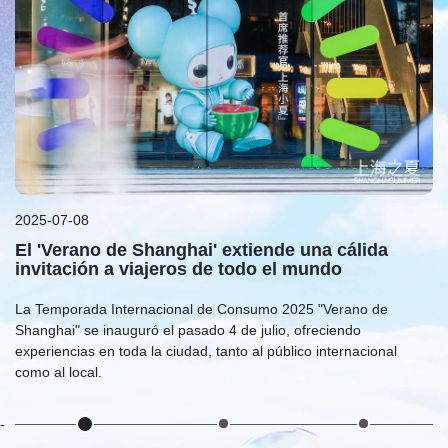
2025-07-07
20
Prepárese para la Temporada Internacional de
E
Consumo 2025 'Verano de Shanghai'
Sh
La Temporada Internacional de Consumo 2025 "Verano de
di
Shanghai", que se llevará a cabo de julio a octubre, ofrecerá una
ob
variada selección de experiencias culturales, turísticas, deportivas
in
y comerciales, según se informó en una rueda de prensa
ci
celebrada el pasado 2 de julio.
-