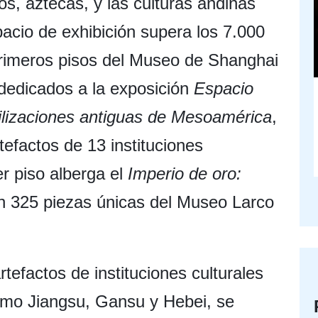
s, aztecas, y las culturas andinas
acio de exhibición supera los 7.000
rimeros pisos del Museo de Shanghai
 dedicados a la exposición
Espacio
vilizaciones antiguas de Mesoamérica
,
efactos de 13 instituciones
er piso alberga el
Imperio de oro:
on 325 piezas únicas del Museo Larco
tefactos de instituciones culturales
como Jiangsu, Gansu y Hebei, se