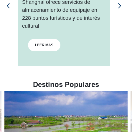
Shanghai ofrece servicios de 
Sha
almacenamiento de equipaje en 
Ca
228 puntos turísticos y de interés 
Cic
cultural
en
LEER MÁS
Destinos Populares