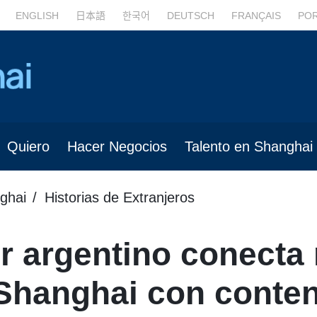
ENGLISH
日本語
한국어
DEUTSCH
FRANÇAIS
PO
Quiero
Hacer Negocios
Talento en Shanghai
ghai
Historias de Extranjeros
 argentino conecta
 Shanghai con conte