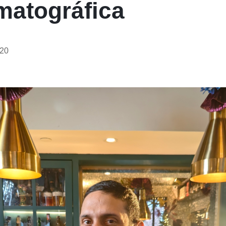
matográfica
-20