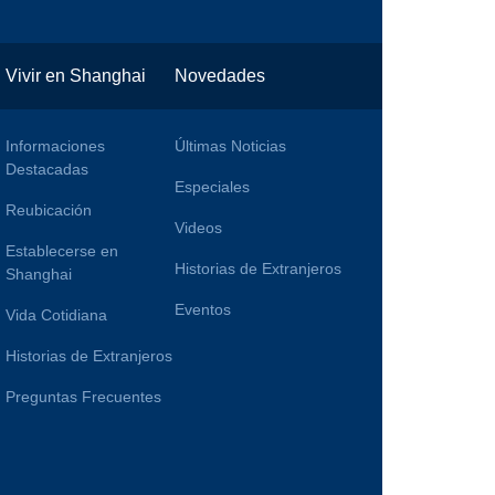
Vivir en Shanghai
Novedades
Informaciones
Últimas Noticias
Destacadas
Especiales
Reubicación
Videos
Establecerse en
Historias de Extranjeros
Shanghai
Eventos
Vida Cotidiana
Historias de Extranjeros
Preguntas Frecuentes