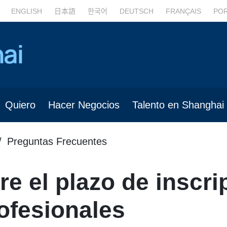
ENGLISH
日本語
한국어
DEUTSCH
FRANÇAIS
PO
Quiero
Hacer Negocios
Talento en Shanghai
Preguntas Frecuentes
re el plazo de inscr
rofesionales