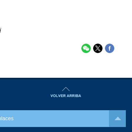
i
nlaces