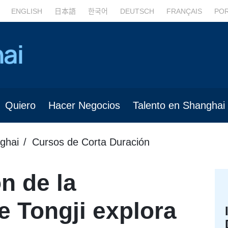
ENGLISH
日本語
한국어
DEUTSCH
FRANÇAIS
PO
Quiero
Hacer Negocios
Talento en Shanghai
ghai
Cursos de Corta Duración
n de la
e Tongji explora