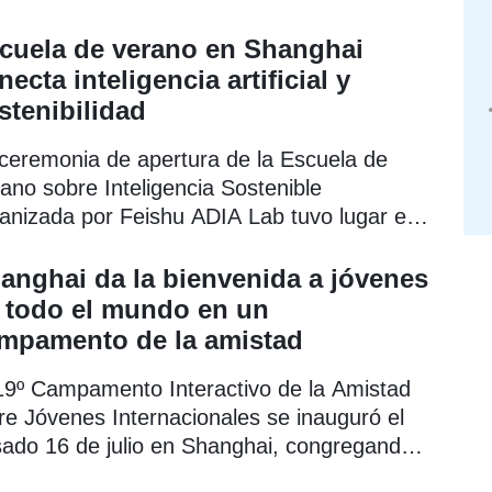
inglés) ha concluido recientemente.
cuela de verano en Shanghai
necta inteligencia artificial y
stenibilidad
ceremonia de apertura de la Escuela de
ano sobre Inteligencia Sostenible
anizada por Feishu ADIA Lab tuvo lugar el
ado 21 de julio en el distrito de Putuo de
nghai.
anghai da la bienvenida a jóvenes
 todo el mundo en un
mpamento de la amistad
19º Campamento Interactivo de la Amistad
re Jóvenes Internacionales se inauguró el
ado 16 de julio en Shanghai, congregando
studiantes y profesores procedentes de 19