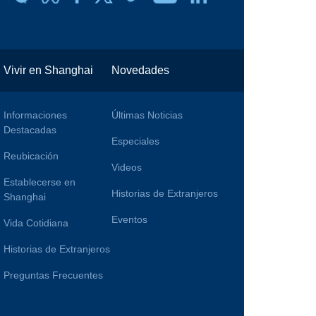
Vivir en Shanghai
Novedades
Informaciones
Últimas Noticias
Destacadas
Especiales
Reubicación
Videos
Establecerse en
Historias de Extranjeros
Shanghai
Eventos
Vida Cotidiana
Historias de Extranjeros
Preguntas Frecuentes