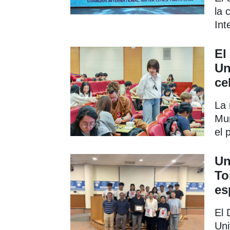
la 
Int
Ci
El
Un
ce
La 
Mun
el 
Fu
Un
To
es
El 
Uni