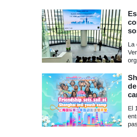
en 
Es
co
so
La 
Ver
org
pas
Sha
Sh
de
ca
El 
ent
pas
a e