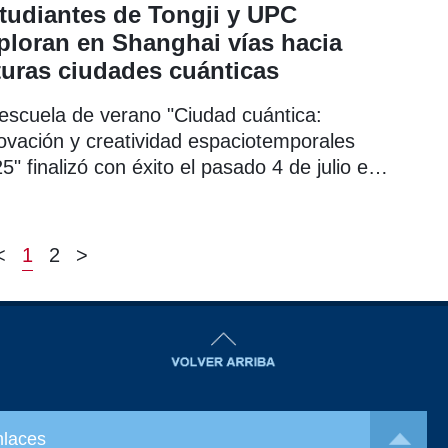
ses.
tudiantes de Tongji y UPC
ploran en Shanghai vías hacia
turas ciudades cuánticas
escuela de verano "Ciudad cuántica:
ovación y creatividad espaciotemporales
5" finalizó con éxito el pasado 4 de julio en
isla de Fuxing del distrito de Yangpu.
<
1
2
>
nlaces