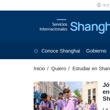
中文
Conoce Shanghai
Gobierno
Inicio
Quiero
Estudiar en Shan
Jó
en
Sh
La 