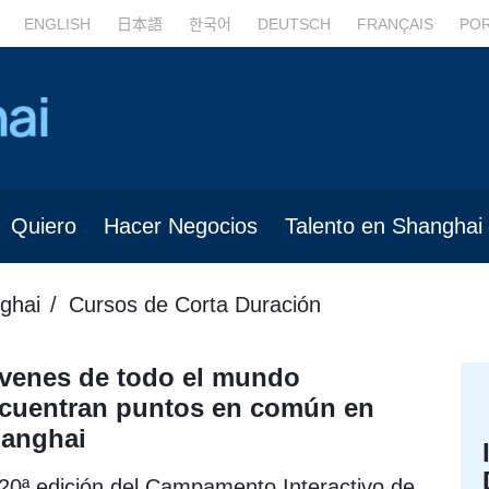
ENGLISH
日本語
한국어
DEUTSCH
FRANÇAIS
PO
Quiero
Hacer Negocios
Talento en Shanghai
ghai
Cursos de Corta Duración
venes de todo el mundo
cuentran puntos en común en
anghai
20ª edición del Campamento Interactivo de