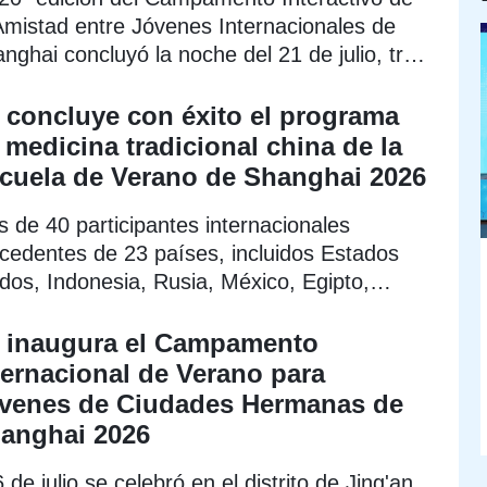
Amistad entre Jóvenes Internacionales de
nghai concluyó la noche del 21 de julio, tras
nir a jóvenes de 17 países en un evento de
ercambio cultural y amistad.
 concluye con éxito el programa
 medicina tradicional china de la
cuela de Verano de Shanghai 2026
 de 40 participantes internacionales
cedentes de 23 países, incluidos Estados
dos, Indonesia, Rusia, México, Egipto,
ncia y Reino Unido, completaron un curso
ensivo de cuatro semanas sobre la medicina
 inaugura el Campamento
dicional china (MTC).
ternacional de Verano para
venes de Ciudades Hermanas de
anghai 2026
6 de julio se celebró en el distrito de Jing'an