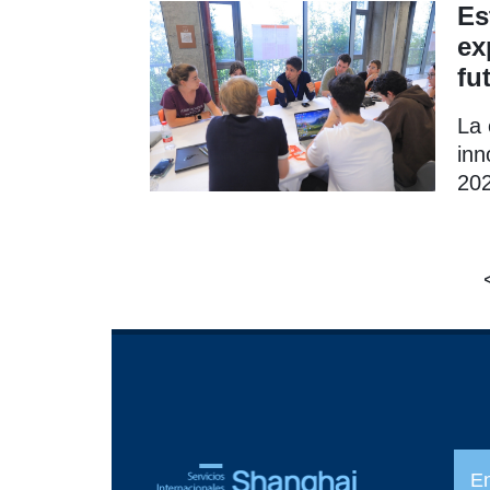
paí
Es
ex
fu
La 
inn
202
la 
E