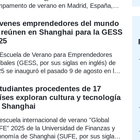
mpamento de verano en Madrid, España,
itando la Universidad Politécnica de Madrid
M) y su Facultad de Ciencias de la
venes emprendedores del mundo
ividad Física y del Deporte (INEF).
 reúnen en Shanghai para la GESS
25
Escuela de Verano para Emprendedores
bales (GESS, por sus siglas en inglés) de
5 se inauguró el pasado 9 de agosto en la
versidad de Tongji, congregando a 27
ticipantes procedentes de 12 países, entre
tudiantes procedentes de 17
 que se encuentran China, Alemania,
íses exploran cultura y tecnología
ico y Sudáfrica.
 Shanghai
escuela internacional de verano "Global
E" 2025 de la Universidad de Finanzas y
nomía de Shanghai (SUFE, por sus siglas