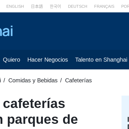
ENGLISH
日本語
한국어
DEUTSCH
FRANÇAIS
PO
Quiero
Hacer Negocios
Talento en Shanghai
i
Comidas y Bebidas
Cafeterías
cafeterías
n parques de