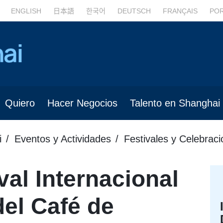
ENGLISH
日本語
한국어
DEUTSCH
FRANÇAIS
PO
Quiero
Hacer Negocios
Talento en Shanghai
i
Eventos y Actividades
Festivales y Celebrac
val Internacional
del Café de