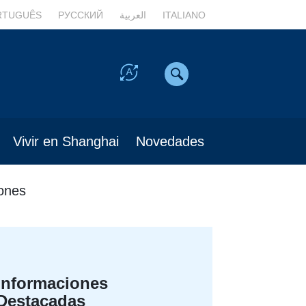
RTUGUÊS
РУССКИЙ
العربية
ITALIANO
Vivir en Shanghai
Novedades
iones
Informaciones
Destacadas