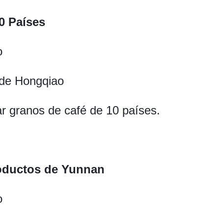
0 Países
o
 de Hongqiao
ar granos de café de 10 países.
oductos de Yunnan
o