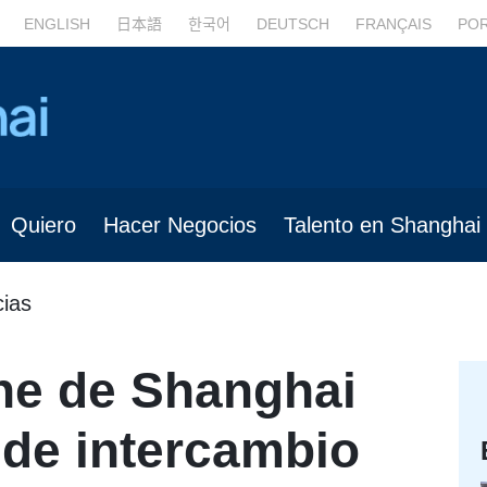
ENGLISH
日本語
한국어
DEUTSCH
FRANÇAIS
PO
Quiero
Hacer Negocios
Talento en Shanghai
cias
ne de Shanghai
 de intercambio