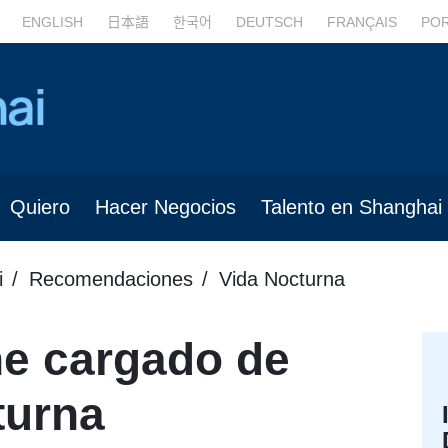
ENGLISH
日本語
한국어
DEUTSCH
FRANÇAIS
PO
Quiero
Hacer Negocios
Talento en Shanghai
i
Recomendaciones
Vida Nocturna
ne cargado de
turna