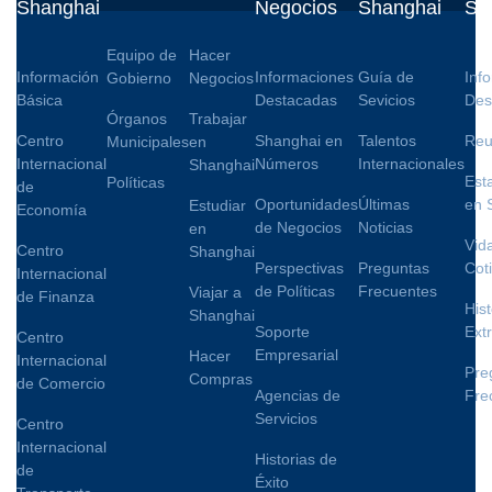
Shanghai
Negocios
Shanghai
Sh
Equipo de
Hacer
Información
Informaciones
Guía de
Inf
Gobierno
Negocios
Básica
Destacadas
Sevicios
Des
Órganos
Trabajar
Centro
Shanghai en
Talentos
Reu
Municipales
en
Internacional
Números
Internacionales
Shanghai
Est
Políticas
de
Oportunidades
Últimas
en 
Estudiar
Economía
de Negocios
Noticias
en
Vid
Centro
Shanghai
Perspectivas
Preguntas
Cot
Internacional
de Políticas
Frecuentes
Viajar a
de Finanza
Hist
Shanghai
Soporte
Ext
Centro
Empresarial
Hacer
Internacional
Pre
Compras
de Comercio
Agencias de
Fre
Servicios
Centro
Internacional
Historias de
de
Éxito