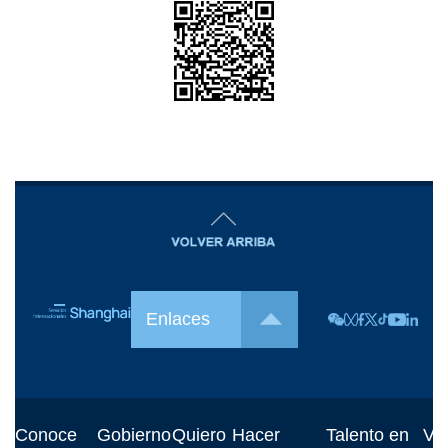
Enlaces
Conoce
Gobierno
Quiero
Hacer
Talento en
Viv