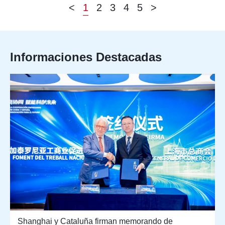
<
1
2
3
4
5
>
Informaciones Destacadas
Shanghai y Cataluña firman memorando de