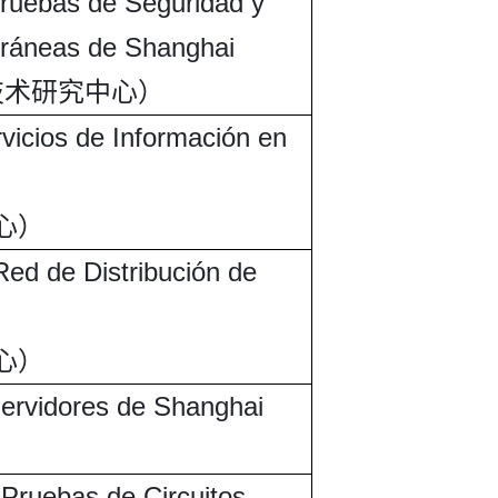
Pruebas de Seguridad y
rráneas de Shanghai
技术研究中心）
rvicios de Información en
心）
Red de Distribución de
心）
Servidores de Shanghai
）
 Pruebas de Circuitos