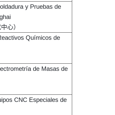
Soldadura y Pruebas de
ghai
究中心）
 Reactivos Químicos de
）
pectrometría de Masas de
）
quipos CNC Especiales de