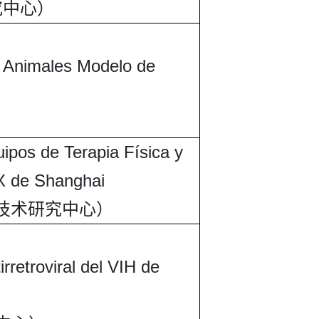
究中心）
e Animales Modelo de
）
uipos de Terapia Física y
X de Shanghai
程技术研究中心）
rretroviral del VIH de