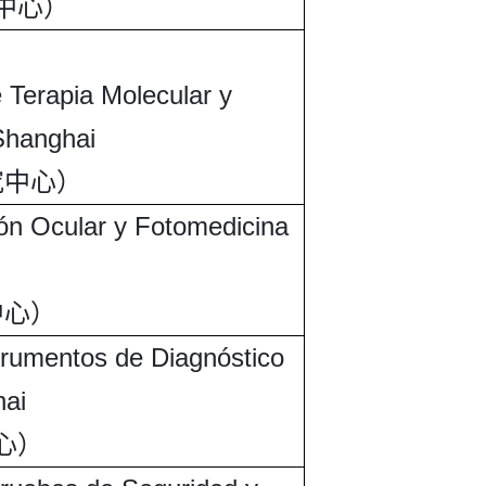
中心）
e Terapia Molecular y
Shanghai
究中心）
ión Ocular y Fotomedicina
中心）
strumentos de Diagnóstico
hai
心）