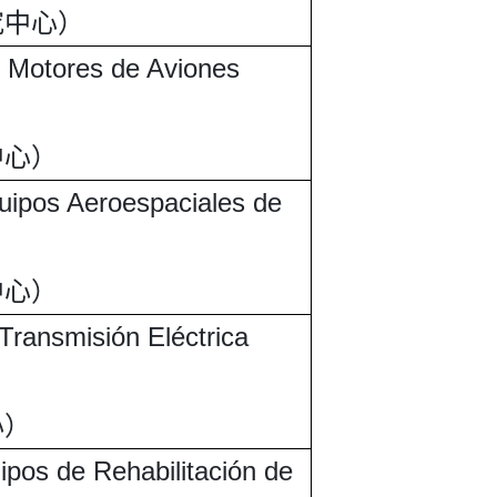
究中心）
e Motores de Aviones
中心）
quipos Aeroespaciales de
中心）
Transmisión Eléctrica
心）
ipos de Rehabilitación de