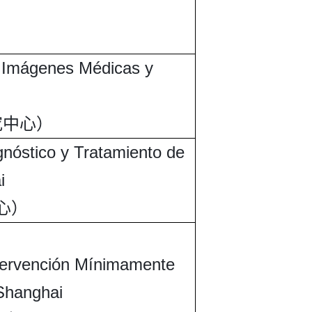
）
e Imágenes Médicas y
究中心）
gnóstico y Tratamiento de
i
心）
ntervención Mínimamente
 Shanghai