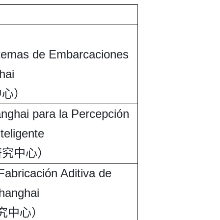
istemas de Embarcaciones
hai
中心）
anghai para la Percepción
teligente
研究中心）
Fabricación Aditiva de
hanghai
究中心）