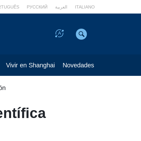
RTUGUÊS
РУССКИЙ
العربية
ITALIANO
Vivir en Shanghai
Novedades
ión
ntífica