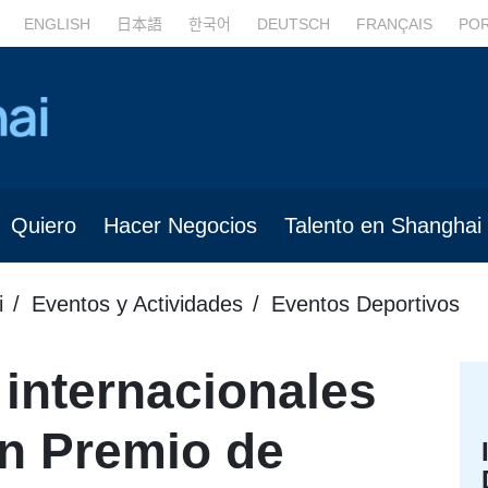
ENGLISH
日本語
한국어
DEUTSCH
FRANÇAIS
PO
Quiero
Hacer Negocios
Talento en Shanghai
i
Eventos y Actividades
Eventos Deportivos
internacionales
an Premio de