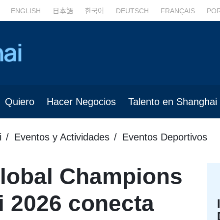
ENGLISH
日本語
한국어
DEUTSCH
FRANÇAIS
PO
Quiero
Hacer Negocios
Talento en Shanghai
i
Eventos y Actividades
Eventos Deportivos
Global Champions
i 2026 conecta