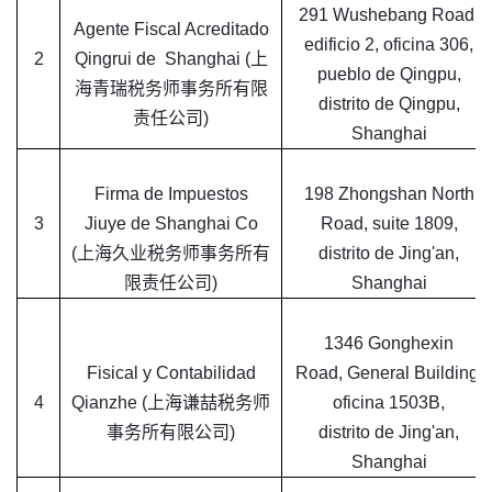
291 Wushebang Road,
Agente Fiscal Acreditado
edificio 2, oficina 306,
2
Qingrui de Shanghai (上
pueblo de Qingpu,
海青瑞税务师事务所有限
distrito de Qingpu,
责任公司)
Shanghai
Firma de Impuestos
198 Zhongshan North
3
Jiuye de Shanghai Co
Road, suite 1809,
(上海久业税务师事务所有
distrito de Jing'an,
限责任公司)
Shanghai
1346 Gonghexin
Fisical y Contabilidad
Road, General Building,
4
Qianzhe (上海谦喆税务师
oficina 1503B,
事务所有限公司)
distrito de Jing'an,
Shanghai