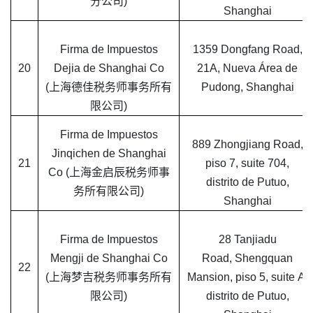
分公司)
Shanghai
Firma de Impuestos
1359 Dongfang Road,
20
Dejia de Shanghai Co
21A, Nueva Área de
(上海德佳税务师事务所有
Pudong, Shanghai
限公司)
Firma de Impuestos
889 Zhongjiang Road,
Jinqichen de Shanghai
21
piso 7, suite 704,
Co (上海金启辰税务师事
distrito de Putuo,
务所有限公司)
Shanghai
Firma de Impuestos
28 Tanjiadu
Mengji de Shanghai Co
Road, Shengquan
22
(上海梦吉税务师事务所有
Mansion, piso 5, suite A,
限公司)
distrito de Putuo,