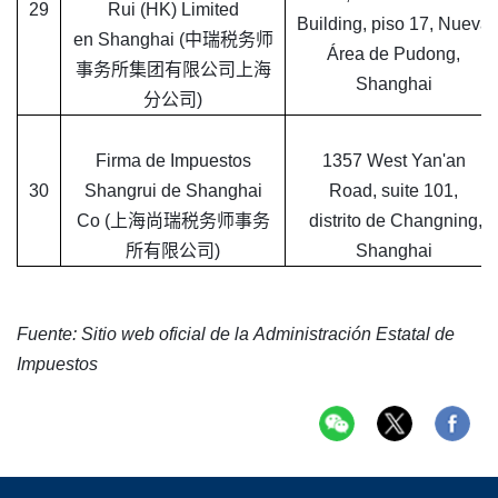
29
Rui (HK) Limited
Building, piso 17, Nueva
en Shanghai (中瑞税务师
Área de Pudong,
事务所集团有限公司上海
Shanghai
分公司)
Firma de Impuestos
1357 West Yan'an
30
Shangrui de Shanghai
Road, suite 101,
Co (上海尚瑞税务师事务
distrito de Changning,
所有限公司)
Shanghai
Fuente: Sitio web oficial de la
Administración Estatal de
Impuestos