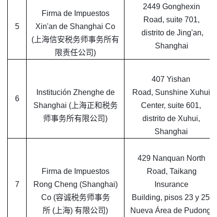
2449 Gonghexin
Firma de Impuestos
Road, suite 701,
5
Xin'an de Shanghai Co
distrito de Jing'an,
(上海信安税务师事务所有
Shanghai
限责任公司)
407 Yishan
Institución Zhenghe de
Road, Sunshine Xuhui
6
Shanghai (上海正和税务
Center, suite 601,
师事务所有限公司)
distrito de Xuhui,
Shanghai
429 Nanquan North
Firma de Impuestos
Road, Taikang
7
Rong Cheng (Shanghai)
Insurance
Co (容诚税务师事务
Building, pisos 23 y 25,
所 (上海) 有限公司)
Nueva Área de Pudong,