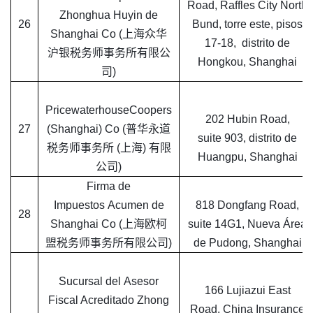
Road, Raffles City North
Zhonghua Huyin de
26
Bund, torre este, pisos
Shanghai Co (上海众华
17-18, distrito de
沪银税务师事务所有限公
Hongkou, Shanghai
司)
PricewaterhouseCoopers
202 Hubin Road,
27
(Shanghai) Co (普华永道
suite 903, distrito de
税务师事务所 (上海) 有限
Huangpu, Shanghai
公司)
Firma de
Impuestos Acumen de
818 Dongfang Road,
28
Shanghai Co (上海欧柯
suite 14G1, Nueva Área
盟税务师事务所有限公司)
de Pudong, Shanghai
Sucursal del Asesor
166 Lujiazui East
Fiscal Acreditado Zhong
Road, China Insurance