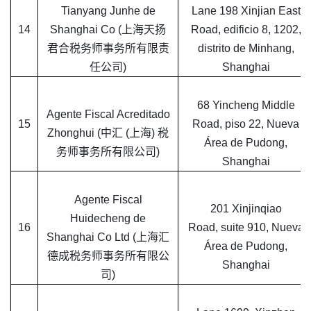
Tianyang Junhe de
Lane 198 Xinjian East
14
Shanghai Co (上海天扬
Road, edificio 8, 1202,
君合税务师事务所有限责
distrito de Minhang,
任公司)
Shanghai
68 Yincheng Middle
Agente Fiscal Acreditado
15
Road, piso 22, Nueva
Zhonghui (中汇 (上海) 税
Área de Pudong,
务师事务所有限公司)
Shanghai
Agente Fiscal
201 Xinjinqiao
Huidecheng de
16
Road, suite 910, Nueva
Shanghai Co Ltd (上海汇
Área de Pudong,
德成税务师事务所有限公
Shanghai
司)