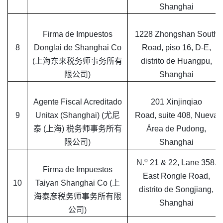
Shanghai
Firma de Impuestos
1228 Zhongshan South
8
Donglai de Shanghai Co
Road, piso 16, D-E,
(上海东来税务师事务所有
distrito de Huangpu,
限公司)
Shanghai
Agente Fiscal Acreditado
201 Xinjinqiao
9
Unitax (Shanghai) (尤尼
Road, suite 408, Nueva
泰 (上海) 税务师事务所有
Área de Pudong,
限公司)
Shanghai
o
N.
21 & 22, Lane 358,
Firma de Impuestos
East Rongle Road,
10
Taiyan Shanghai Co (上
distrito de Songjiang,
海泰彦税务师事务所有限
Shanghai
公司)