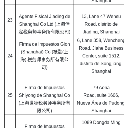
Shanghai
Agente Fisical Jiading de
13, Lane 47 Wensu
23
Shanghai Co Ltd (上海佳
Road, distrito de
定税务师事务所有限公司)
Jiading, Shanghai
6, Lane 358, Wencheng
Firma de Impuestos Gion
Road, Jiahe Business
(Shanghai) Co (祇勤(上
24
Center, suite 1512,
海) 税务师事务所有限公
distrito de Songjiang,
司)
Shanghai
Firma de Impuestos
79 Aona
25
Shiyong de Shanghai Co
Road, suite 1606,
(上海世咏税务师事务所有
Nueva Área de Pudong,
限公司)
Shanghai
1089 Dongda Ming
Firma de Impuestos