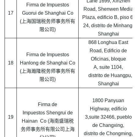
Lane 1699, Xinzhen
Firma de Impuestos
Road, Shenwen Media
17
Guorui de Shanghai Co
Plaza, edificio B, piso 6,
(上海国瑞税务师事务所有
24, distrito de Minhang,
限公司)
Shanghai
868 Longhua East
Road, Edificio de
Firma de Impuestos
Oficinas, bloque
18
Hanlong de Shanghai Co
A, suite 1104,
(上海瀚隆税务师事务所有
distrito de Huangpu,
限公司)
Shanghai
1800 Panyuan
Firma de
Highway, edificio
Impuestos Shengrui de
19
3,suite 32466, pueblo
Hainan Co (海南盛瑞税
de Changxing,
务师事务所有限公司上海
distrito de Chongming,