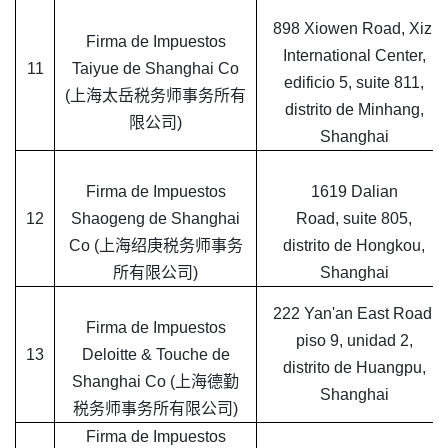
898 Xiowen Road, Xizi
Firma de Impuestos
International Center,
11
Taiyue de Shanghai Co
edificio 5, suite 811,
(上海太岳税务师事务所有
distrito de Minhang,
限公司)
Shanghai
Firma de Impuestos
1619 Dalian
12
Shaogeng de Shanghai
Road, suite 805,
Co (上海绍庚税务师事务
distrito de Hongkou,
所有限公司)
Shanghai
222 Yan'an East Road,
Firma de Impuestos
piso 9, unidad 2,
13
Deloitte & Touche de
distrito de Huangpu,
Shanghai Co (上海德勤
Shanghai
税务师事务所有限公司)
Firma de Impuestos