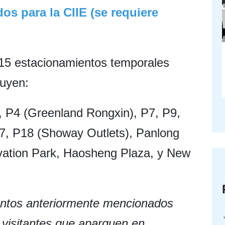
s para la CIIE (se requiere
e 15 estacionamientos temporales
luyen:
, P4 (Greenland Rongxin), P7, P9,
17, P18 (Showay Outlets), Panlong
ation Park, Haosheng Plaza, y New
entos anteriormente mencionados
 visitantes que aparquen en