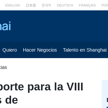
ENGLISH
日本語
한국어
DEUTSCH
FRANÇAIS
PO
Quiero
Hacer Negocios
Talento en Shanghai
cias
orte para la VIII
s de