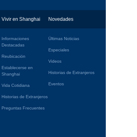
Vivir en Shanghai
Novedades
Informaciones
Últimas Noticias
Destacadas
Especiales
Reubicación
Videos
Establecerse en
Historias de Extranjeros
Shanghai
Eventos
Vida Cotidiana
Historias de Extranjeros
Preguntas Frecuentes