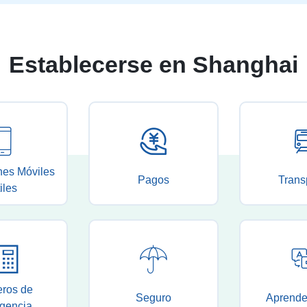
Establecerse en Shanghai
nes Móviles
Pagos
Trans
iles
ros de
Seguro
Aprende
gencia