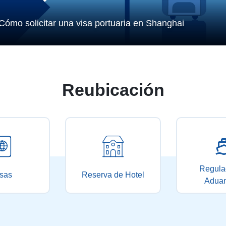
rada y salida
una china
Cómo solicitar una visa portuaria en Shanghai
Reubicación
Regula
sas
Reserva de Hotel
Adua