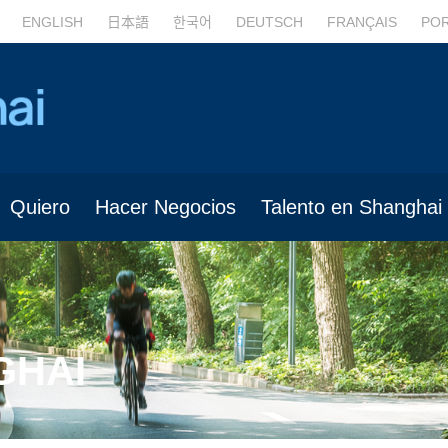
ENGLISH
日本語
한국어
DEUTSCH
FRANÇAIS
PO
Quiero
Hacer Negocios
Talento en Shanghai
GHAI