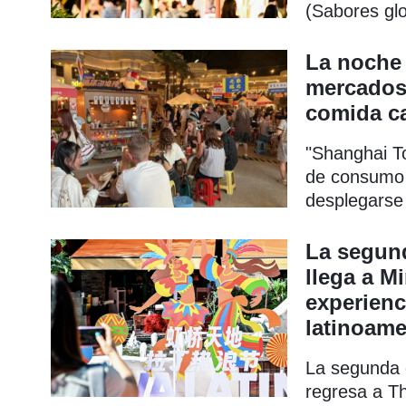
(Sabores glo
campaña "Sh
noche), la se
La noche
Viva Latino 
mercados,
12 al 14 de j
comida ca
"Shanghai T
de consumo 
desplegarse 
combinan pat
cerveza arte
La segund
sociales al ai
llega a M
experienc
latinoame
La segunda e
regresa a Th