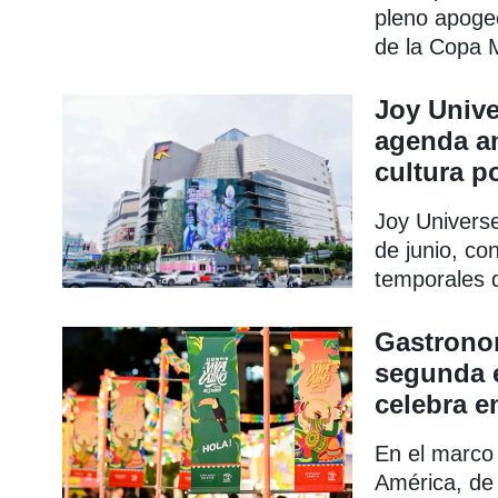
pleno apoge
de la Copa M
como parte 
Shanghai" (
Joy Unive
2026.
agenda am
cultura p
Joy Universe
de junio, co
temporales 
del verano 
Gastronom
segunda e
celebra e
En el marco
América, de 