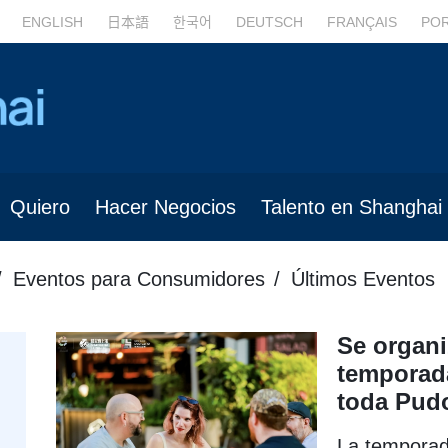
ENGLISH
日本語
한국어
DEUTSCH
FRANÇAIS
PO
Quiero
Hacer Negocios
Talento en Shanghai
Eventos para Consumidores
Últimos Eventos
Se organi
temporada
toda Pud
La temporad