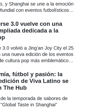
o, y Shanghai se une a la emoción
undial con eventos futbolísticos
de la campaña "Global Taste in
Sabores globales en Shanghai) de
rse 3.0 vuelve con una
pliada dedicada a la
op
 3.0 volvió a Jing'an Joy City el 25
n una nueva edición de los eventos
de cultura pop más emblemáticos
en Shanghai.
ía, fútbol y pasión: la
dición de Viva Latino se
n The Hub
 de la temporada de sabores de
"Global Taste in Shanghai"