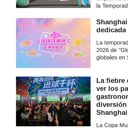
la Temporad
"Verano de 
toda la ciud
Shanghai
dedicada 
La temporad
2026 de "Gl
globales en 
de julio en e
Convencione
Nueva Área
La fiebre
ver los pa
gastronom
diversión
Shanghai
La Copa Mun