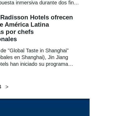
uesta inmersiva durante dos fines
ue invita al público a disfrutar de
ía, los espectáculos culturales y
 Radisson Hotels ofrecen
de productos típicos de
de América Latina
ca.
s por chefs
onales
de "Global Taste in Shanghai"
bales en Shanghai), Jin Jiang
tels han iniciado su programa
con chefs internacionales" para el
estre centrado en los vibrantes
América.
4
>