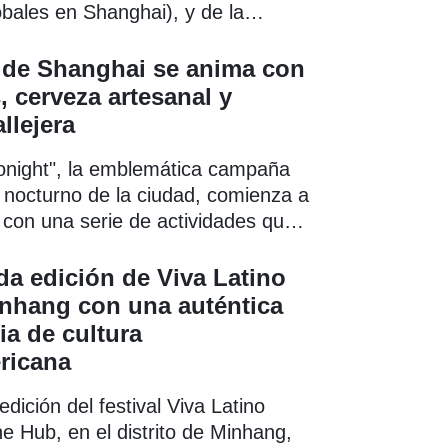
bales en Shanghai), y de la
anghai Tonight" (Shanghai de
gunda edición del festival cultural
 de Shanghai se anima con
regresa a The Hub del 5 al 7 y del
 cerveza artesanal y
unio.
llejera
onight", la emblemática campaña
nocturno de la ciudad, comienza a
con una serie de actividades que
rimonio cultural inmaterial,
sanal, gastronomía y experiencias
a edición de Viva Latino
re libre.
inhang con una auténtica
ia de cultura
ricana
dición del festival Viva Latino
e Hub, en el distrito de Minhang,