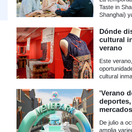
Taste in Sha
Shanghai) y
Nueva Área
Dónde dis
cultural 
verano
Este verano,
oportunidade
cultural inm
artesanías t
especializa
'Verano d
festivales g
deportes, 
mercados
De julio a o
amplia varie