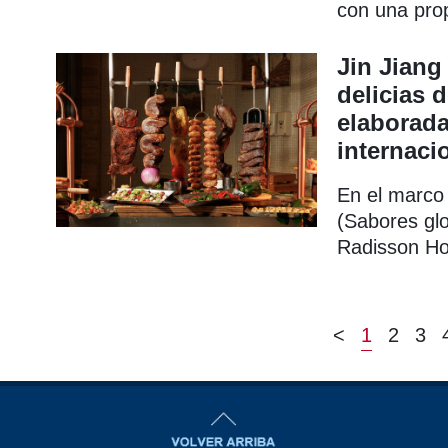
con una prop
de semana, q
la gastronom
Jin Jiang
un mercado 
delicias 
Latinoaméri
elaborada
internaci
En el marco 
(Sabores glo
Radisson Ho
"Cocreación 
segundo trim
sabores de 
<
1
2
3