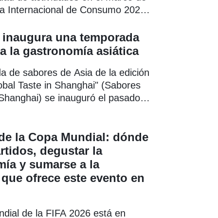
a Internacional de Consumo 2026
Shanghai", que se despliega por
ad.
 inaugura una temporada
a la gastronomía asiática
a de sabores de Asia de la edición
obal Taste in Shanghai" (Sabores
Shanghai) se inauguró el pasado 2
l Centro Internacional de
s de Shanghai, ubicado en la
 de Pudong.
 de la Copa Mundial: dónde
rtidos, degustar la
ía y sumarse a la
 que ofrece este evento en
dial de la FIFA 2026 está en