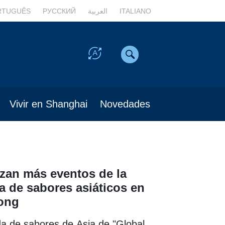
RTUGUÊS
РУССКИЙ
العربية
ITALIANO
Vivir en Shanghai
Novedades
zan más eventos de la
 de sabores asiáticos en
ong
a de sabores de Asia de "Global