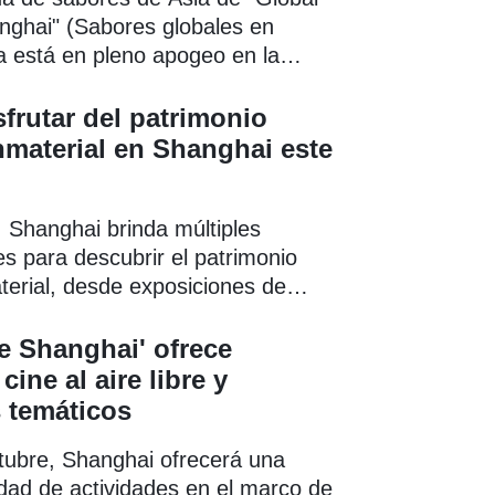
nghai" (Sabores globales en
a está en pleno apogeo en la
 de Pudong.
frutar del patrimonio
inmaterial en Shanghai este
 Shanghai brinda múltiples
s para descubrir el patrimonio
aterial, desde exposiciones de
radicionales y tiendas
das hasta mercados nocturnos y
e Shanghai' ofrece
astronómicos de la temporada.
cine al aire libre y
 temáticos
ctubre, Shanghai ofrecerá una
dad de actividades en el marco de