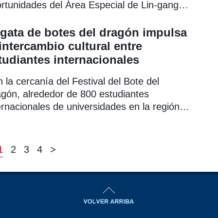
rtunidades del Área Especial de Lin-gang
ante el programa Futura Semilla de Lin-
g.
gata de botes del dragón impulsa
 intercambio cultural entre
tudiantes internacionales
 la cercanía del Festival del Bote del
gón, alrededor de 800 estudiantes
ernacionales de universidades en la región
 delta del río Yangtsé se reunieron en
nghai el pasado 24 de mayo para participar
una carrera de botes de dragón.
1
2
3
4
>