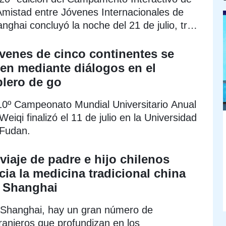
Amistad entre Jóvenes Internacionales de
nghai concluyó la noche del 21 de julio, tras
nir a jóvenes de 17 países en un evento de
ercambio cultural y amistad.
venes de cinco continentes se
en mediante diálogos en el
blero de go
10º Campeonato Mundial Universitario Anual
Weiqi finalizó el 11 de julio en la Universidad
Fudan.
 viaje de padre e hijo chilenos
cia la medicina tradicional china
 Shanghai
Shanghai, hay un gran número de
ranjeros que profundizan en los