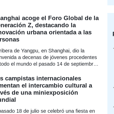
pus de Putuo de la Universidad Normal del
e de China (ECNU, por sus siglas en inglés)
a participar en el 19º Festival Cultural
anghai acoge el Foro Global de la
ernacional, transformando el campus en una
neración Z, destacando la
rante "Mini Expo" cosmopolita.
novación urbana orientada a las
rsonas
ribera de Yangpu, en Shanghai, dio la
nvenida a decenas de jóvenes procedentes
todo el mundo el pasado 14 de septiembre,
 el motivo de celebrar el Foro Global de la
eración Z sobre la Coexistencia
s campistas internacionales
ovadora en Ciudades Orientadas a las
mentan el intercambio cultural a
sonas.
avés de una miniexposición
ndial
pasado 18 de julio se celebró una fiesta en