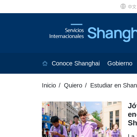
中文
Conoce Shanghai
Gobierno
Inicio
Quiero
Estudiar en Shan
Jó
en
Sh
La 