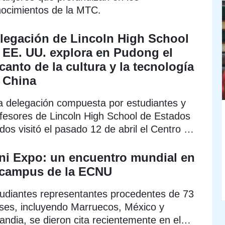
ocimientos de la MTC.
legación de Lincoln High School
 EE. UU. explora en Pudong el
canto de la cultura y la tecnología
 China
 delegación compuesta por estudiantes y
fesores de Lincoln High School de Estados
dos visitó el pasado 12 de abril el Centro de
ividades Juveniles de la Nueva Área de
ong, en Shanghai.
ni Expo: un encuentro mundial en
 campus de la ECNU
udiantes representantes procedentes de 73
ses, incluyendo Marruecos, México y
landia, se dieron cita recientemente en el