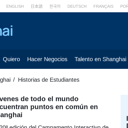
ENGLISH
日本語
한국어
DEUTSCH
FRANÇAIS
PO
Quiero
Hacer Negocios
Talento en Shanghai
ghai
Historias de Estudiantes
venes de todo el mundo
cuentran puntos en común en
anghai
20ª edición del Campamento Interactivo de